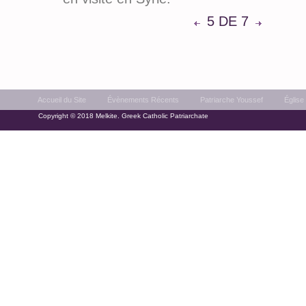
5 DE 7
Accueil du Site
Évènements Récents
Patriarche Youssef
Église
Copyright © 2018 Melkite. Greek Catholic Patriarchate