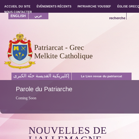
ACCUEIL DU SITE
ACCUEIL DU SITE
ÉVÈNEMENTS RÉCENTS
ÉVÈNEMENTS RÉCENTS
PATRIARCHE YOUSSEF
PATRIARCHE YOUSSEF
ÉGLISE GREC
ÉGLISE GREC
NOUS CONTACTER
NOUS CONTACTER
ENGLISH
عربي
recherche
Patriarcat - Grec
Melkite Catholique
إكليريكية القديسة حنّة الكبرى
Le Lien revue du patriarcat
Parole
du Patriarche
Coming Soon
NOUVELLES DE