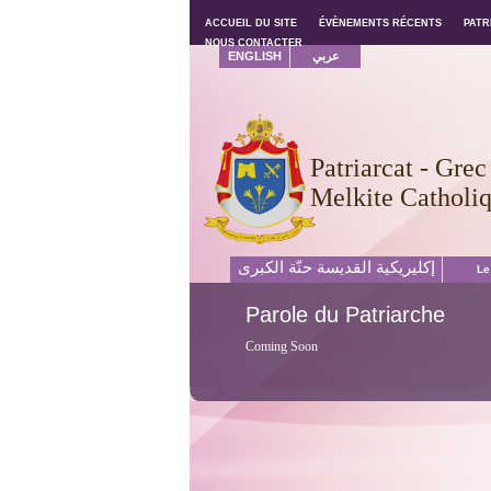
ACCUEIL DU SITE
ACCUEIL DU SITE
ÉVÈNEMENTS RÉCENTS
ÉVÈNEMENTS RÉCENTS
PATR
PATR
NOUS CONTACTER
NOUS CONTACTER
ENGLISH
عربي
Patriarcat - Grec
Melkite Catholi
إكليريكية القديسة حنّة الكبرى
Le
Parole
du Patriarche
Coming Soon