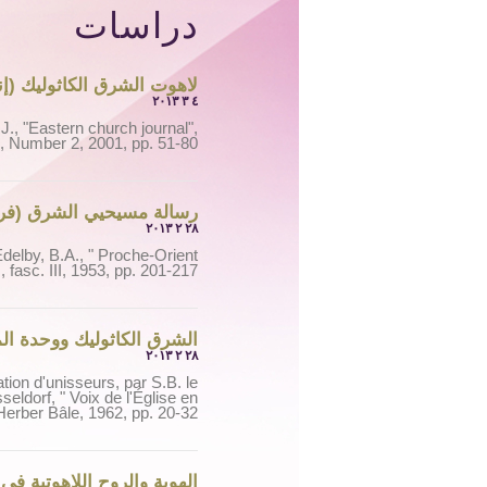
دراسات
لاهوت الشرق الكاثوليك (إن
٤ ٣ ٢٠١٣
J., "Eastern church journal",
, Number 2, 2001, pp. 51-80
رسالة مسيحيي الشرق (فر
٢٨ ٢ ٢٠١٣
delby, B.A., " Proche-Orient
, fasc. III, 1953, pp. 201-217
الشرق الكاثوليك ووحدة ا
٢٨ ٢ ٢٠١٣
tion d'unisseurs, par S.B. le
ldorf, " Voix de l'Église en
,Herber Bâle, 1962, pp. 20-32
الهوية والروح اللاهوتية ف