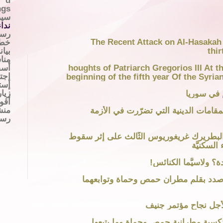
d
ngs
سير
ندا
رسا
The Recent Attack on Al-Hasakah 
خطا
بيان
thir
منا
أسف
houghts of Patriarch Gregorios III At t
إجت
beginning of the fifth year Of the Syria
إست
زيا
أقو
منش
لمقامات الدينية التي تضرّرت في الأزمة
رسا
البطريرك غريغوريوس الثَّالث على إثر سقوط
السكنيَّة
ة؟ ولاسيَّما الكنائس!
 صدد بقلم مطران حمص وحماة وتوابعهما
أجل نجاح مؤتمر جنيف
ذكسية مطرانية حمص وحماة وما يتبعها ـ