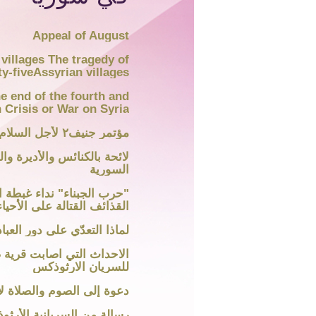
Appeal of August
villages The tragedy of
ty-fiveAssyrian villages
he end of the fourth and
n Crisis or War on Syria
مؤتمر جنيف٢ لأجل السلام في سوريا
لائحة بالكنائس والأديرة وا
السورية
"حرب الجبناء" نداء غبطة 
القذائف القتالة على الأحياء 
لماذا التعدّي على دور العباد
الاحداث التي اصابت قرية
للسريان الارثوذكس
دعوة إلى الصوم والصلاة ل
رسالة من السريانية الأرثو