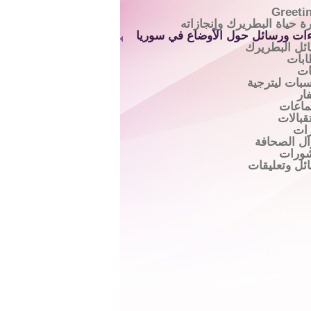
Greeti
ة حياة البطريرك وإنجازاته
ءات ورسائل حول الأوضاع في سوريا
ئل البطريرك
بات
ات
سبات ليترجية
ار
ماعات
قبالات
رات
ال الصحافة
ورات
ئل وتعليقات