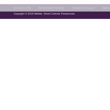
Accueil du Site
Évènements Récents
Patriarche Youssef
Église
Copyright © 2018 Melkite. Greek Catholic Patriarchate