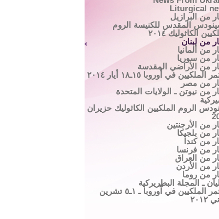
News From Ukra
Liturgical n
ار من البرازيل
ينودس المقدس للكنيسة الروم
كيين الكاثوليك ٢٠١٤
ار من لبنان
ر من ألمانيا
ار من سوريا
ار من الأراضي المقدسة
 الملكيين في أوروبا ١٥ـ١٨ أيار ٢٠١٤
ار من مصر
ار من نيوتن ـ الولايات المتحدة
يركية
ودس الروم الملكيين الكاثوليك حزيران
2
ار من الأرجنتين
ار من بلجيكا
ار من كندا
ار من فرنسا
ار من العراق
ار من الأردن
ار من روما
يان ـ المجلة البطريركية
مؤتمر الملكيين في آوروبا ـ ١ـ٥ تشرين
 ٢٠١٢