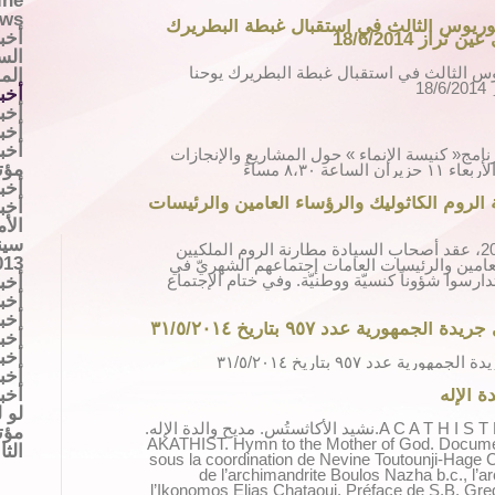
ine
ews
وريوس الثالث في استقبال غبطة البطريرك
أخب
از 18/6/2014
الس
س الثالث في استقبال غبطة البطريرك يوحنا
المل
1
أخب
أخبا
أخب
أخب
نامج« كنيسة الإنماء » حول المشاريع والإنجازات
مؤتمر
ة ٨،٣٠ مساءً
أخب
الروم الكاثوليك والرؤساء العامين والرئيسات
أخب
الأم
سين
في الرابع من شهر حزيران 2014، عقد أصحاب السيادة مطارنة الروم الملكيين
013
عامين والرئيسات العامات إجتماعهم الشهريّ في
دارسوا شؤوناً كنسيّة ووطنيّة. وفي ختام الإجتماع
أخب
أخب
أخب
ورية عدد ٩٥٧ بتاريخ ٣١/٥/٢٠١٤
أخب
أخب
 عدد ٩٥٧ بتاريخ ٣١/٥/٢٠١٤
أخب
أخب
ة الإله
لو ل
A C A T H I S T E. Hymne à la Mère de Dieu.نشيد الأكاثستُس. مديح والدة الإله.
AKATHIST. Hymn to the Mother of God. Documen
الثاني
sous la coordination de Nevine Toutounji-Hage C
de l’archimandrite Boulos Nazha b.c., l’a
l’Ikonomos Elias Chataoui. Préface de S.B. Greg